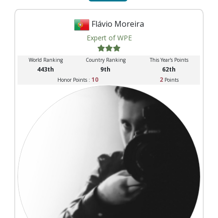
Flávio Moreira
Expert of WPE
World Ranking
Country Ranking
This Year's Points
443th
9th
62th
10
2
Honor Points :
Points