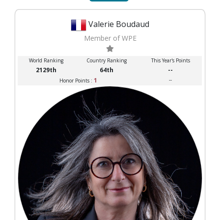
Valerie Boudaud
Member of WPE
World Ranking
Country Ranking
This Year's Points
2129th
64th
--
1
--
Honor Points :